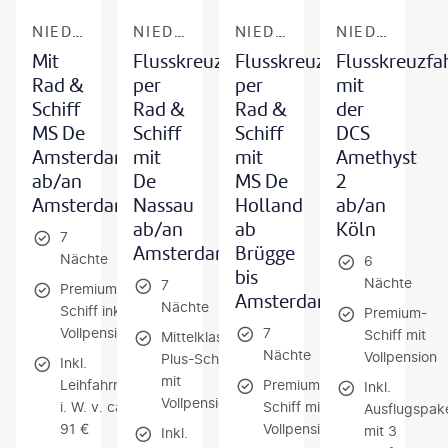
NIEDERLANDE - SÜDROUTE
NIEDERLANDE - HANSEROUTE
NIEDERLANDE & BELGIEN
NIEDERLANDE - RHEIN & IJSSELMEER
Mit
Flusskreuzfahrt
Flusskreuzfahrt
Flusskreuzfa
Rad &
per
per
mit
Schiff
Rad &
Rad &
der
MS De
Schiff
Schiff
DCS
Amsterdam
mit
mit
Amethyst
ab/an
De
MS De
2
Amsterdam
Nassau
Holland
ab/an
ab/an
ab
Köln
7
Amsterdam
Brügge
Nächte
6
bis
Nächte
7
Premium-
Amsterdam
Nächte
Schiff inkl.
Premium-
Vollpension
7
Schiff mit
Mittelklasse-
Nächte
Vollpension
Plus-Schiff
Inkl.
mit
Leihfahrrad
Premium-
Inkl.
Vollpension
i. W. v. ca.
Schiff mit
Ausflugspak
91 €
Vollpension
mit 3
Inkl.