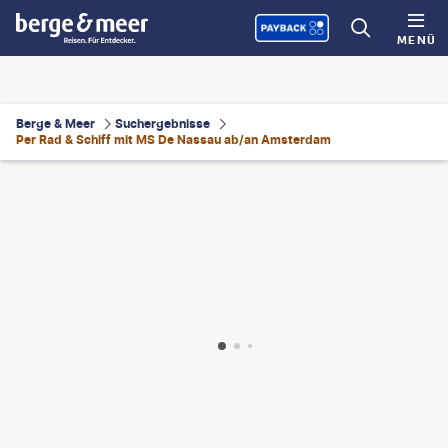
MENÜ
Berge & Meer
Suchergebnisse
Per Rad & Schiff mit MS De Nassau ab/an Amsterdam
estock - gty
©
Yasonya
©
Wirestock - gty