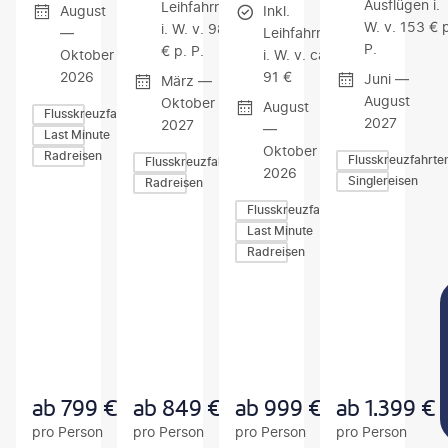
Ausflügen i.
Leihfahrrad
August
Inkl.
W. v. 153 € 
i. W. v. 98
—
Leihfahrrad
P.
€ p. P.
Oktober
i. W. v. ca.
2026
91 €
Juni —
März —
August
Oktober
August
Flusskreuzfahrten
2027
2027
—
Last Minute
Oktober
Radreisen
Flusskreuzfahrte
Flusskreuzfahrten
2026
Singlereisen
Radreisen
Flusskreuzfahrten
Last Minute
Radreisen
Z
Z
Z
U
U
U
M
M
M
A
A
A
N
N
N
G
G
G
E
E
E
B
B
B
ab
799
€
ab
849
€
ab
999
€
ab
1.399
€
O
O
O
pro Person
pro Person
pro Person
pro Person
T
T
T