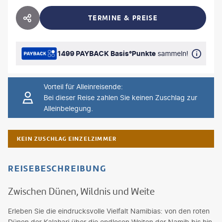
TERMINE & PREISE
HOTEL TEILEN
1499 PAYBACK Basis°Punkte
sammeln!
Vorteil für Alleinreisende
:
Bei dieser Reise zahlen Sie keinen Zuschlag zur
Alleinbelegung.
KEIN ZUSCHLAG EINZELZIMMER
REISEBESCHREIBUNG
Zwischen Dünen, Wildnis und Weite
Erleben Sie die eindrucksvolle Vielfalt Namibias: von den roten
Dünen der Kalahari über die endlosen Weiten der Namib bis hin