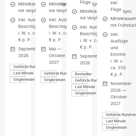
Flüge
inkl.
Mittelklassehotels/Lodges
Mittelklassehotels/Lodges
Flüge
mit Verpflegung
mit Verpflegung
Mittelklassehotels/Lodges
mit Verpflegung
Mittelklasse
Inkl. Ausflüge &
Inkl. Ausflüge &
mit Frühstüc
Besichtigungen
Besichtigungen
Inkl. Ausflüge &
i. W. v. ca. 200
i. W. v. ca. 500
Besichtigungen
Inkl.
€ p. P.
€ p. P.
i. W. v. ca. 500
Ausflüge
€ p. P.
und
September
Mai —
Eintritte
2026
Oktober
September
i. W. v.
2027
2026
Geführte Rundreisen
ca. 350
Last Minute
Geführte Rundreisen
€ p. P.
Bestseller
Singlereisen
Singlereisen
Geführte Rundreisen
November
Last Minute
2026 —
Singlereisen
Oktober
2027
Geführte Rundrei
Last Minute
Singlereisen