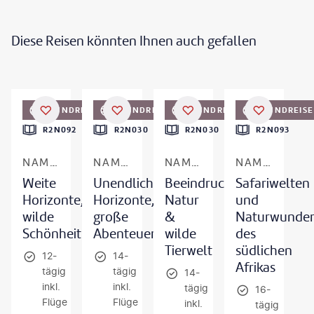
Diese Reisen könnten Ihnen auch gefallen
paulafrench - gty
©
suebg1 photography - gty
©
Hannes Thirion©shutterstock.com
©
Artush - gty
RUNDREISE
RUNDREISE
RUNDREISE
RUNDREISE
DEAL
DEAL
DEAL
DEAL
R2N092
R2N030
R2N030
R2N093
NAMIBIA
NAMIBIA
NAMIBIA
NAMIBIA, BOTSWANA & SIMBABWE
Weite
Unendliche
Beeindruckende
Safariwelten
Horizonte,
Horizonte,
Natur
und
wilde
große
&
Naturwunde
Schönheit
Abenteuer
wilde
des
Tierwelt
südlichen
12-
14-
Afrikas
tägig
tägig
14-
inkl.
inkl.
tägig
16-
Flüge
Flüge
inkl.
tägig