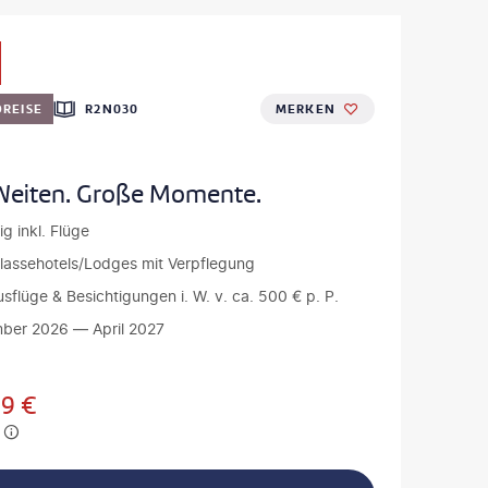
REISE
R2N030
MERKEN
A
Weiten. Große Momente.
ig inkl. Flüge
klassehotels/Lodges mit Verpflegung
Ausflüge & Besichtigungen i. W. v. ca. 500 € p. P.
ber 2026 — April 2027
99
€