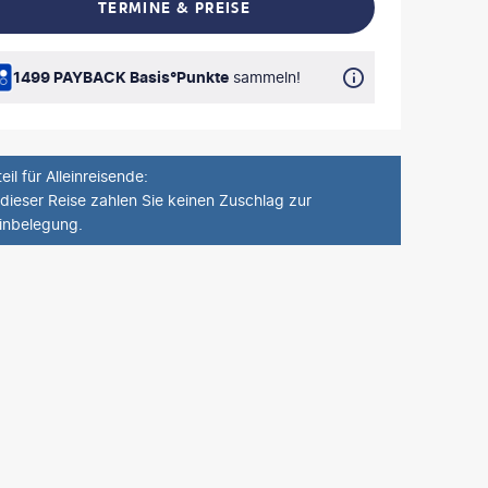
TERMINE & PREISE
L TEILEN
1499 PAYBACK Basis°Punkte
sammeln!
eil für Alleinreisende
:
 dieser Reise zahlen Sie keinen Zuschlag zur
einbelegung.