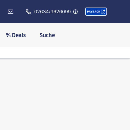
02634/9626099
% Deals
Suche
©
Hannes Thirion©shutterstock.com