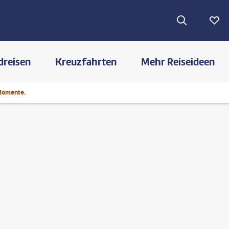
dreisen
Kreuzfahrten
Mehr Reiseideen
Momente.
©
suebg1 photography - gty