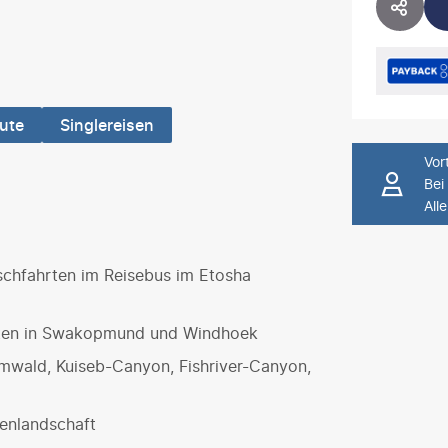
HOTE
ute
Singlereisen
Vort
Bei
All
schfahrten im Reisebus im Etosha
rten in Swakopmund und Windhoek
mwald, Kuiseb-Canyon, Fishriver-Canyon,
nenlandschaft