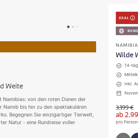
DEAL
RUND
NAMIBI
Wilde 
14-täg
Mittel
Inkl. 
d Weite
Novem
alt Namibias: von den roten Dünen der
er Namib bis hin zu den spektakulären
3.199
€
ab
2.9
ks. Begegnen Sie einzigartiger Tierwelt,
ter Natur - eine Rundreise voller
pro Person