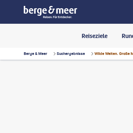
Reiseziele
Run
Berge & Meer
Suchergebnisse
Wilde Weiten. Große 
yms - gty
©
Hannes Thirion - gty