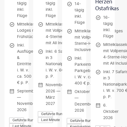
Herzen
tägig
tägig
14-
Ostafrikas
inkl.
inkl.
tägig
Flüge
Flüge
inkl.
16-
Flüge
tägig
Mittelklassehotels/-
Mittelklasselodges
inkl.
Lodges mit
mit Vollpension /
Mittelklassehotels/Lodges
Flüge
Frühstück
4-Sterne-Hotel
mit Vollpension / 4-
mit All Inclusive
Sterne-Hotel mit All
Mittelklasse
Inkl.
Inclusive
mit Vollpensi
Ausflüge
Inkl. 6 Safaris
4-Sterne-Hot
&
in 3
Inkl.
mit All Inclus
Eintritte
Nationalparks
Parkeintritte &
i. W. v.
i. W. v. 600 €
Parkgebühren
Inkl. 7 Safari
ca. 500
p. P.
i. W. v. ca.
in 3
€ p. P.
400 € p. P.
Nationalpark
November
i. W. v. 700 
September
2026 —
Oktober
p. P.
—
März
—
November
2027
Dezember
6.
2026
2026
Oktober
Geführte Rundreisen
2026
Last Minute
Geführte Rundreisen
Geführte Rundreisen
Last Minute
Kombinationsreisen