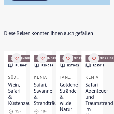
Diese Reisen könnten Ihnen auch gefallen
©
StuPorts-gty
©
WLDavies
©
nok6716
©
zeljkosantrac
RUNDREISE
RUNDREISE
RUNDREISE
RUNDREISE
DEAL
DEAL
DEAL
RUR041
R2K019
R2T002
R2K019
SÜDAFRIKA
KENIA
TANSANIA & SANSIBAR
KENIA
Wein,
Safari,
Goldene
Safari-
Safari
Savanne
Strände
Abenteuer
&
&
&
und
Küstenzauber
Strandträume
wilde
Traumstrand
Natur
im
15-
16-