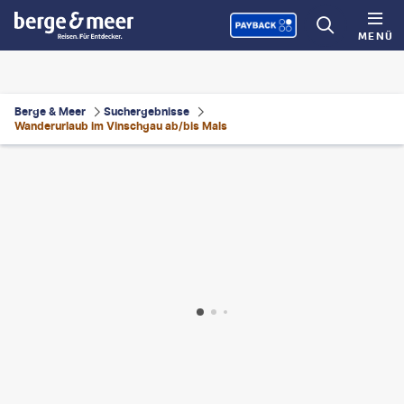
MENÜ
Berge & Meer
Suchergebnisse
Wanderurlaub im Vinschgau ab/bis Mals
ke Wanderreisen
©
Eurohike Wanderreisen
©
clodio - gty
©
xbrchx - gty