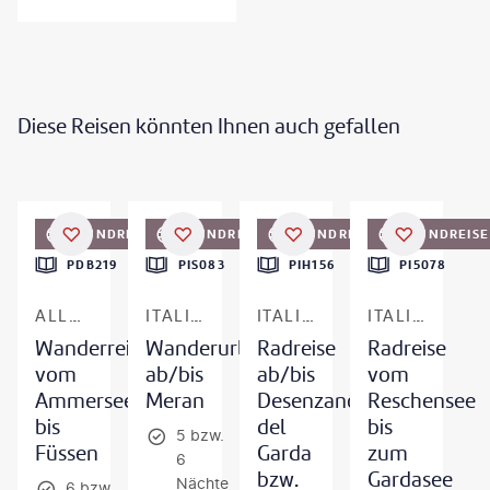
Diese Reisen könnten Ihnen auch gefallen
©
Eurohike
©
Eurohike
©
Eurobike
©
Eurobike
RUNDREISE
RUNDREISE
RUNDREISE
RUNDREISE
PDB219
PIS083
PIH156
PI5078
ALLGÄU
ITALIEN - SÜDTIROL
ITALIEN - GARDASEE
ITALIEN - SÜDTIROL & GARDASEE
Wanderreise
Wanderurlaub
Radreise
Radreise
vom
ab/bis
ab/bis
vom
Ammersee
Meran
Desenzano
Reschensee
bis
del
bis
5 bzw.
Füssen
Garda
zum
6
bzw.
Gardasee
Nächte
6 bzw.