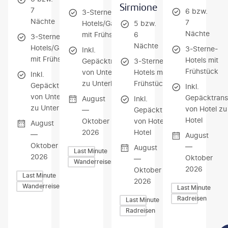
Sirmione
7
6 bzw.
3-Sterne-
Nächte
7
Hotels/Gasthöfe
5 bzw.
Nächte
mit Frühstück
6
3-Sterne-
Nächte
Hotels/Gasthöfe
3-Sterne-
Inkl.
mit Frühstück
Hotels mit
Gepäcktransfer
3-Sterne-
Frühstück
von Unterkunft
Hotels mit
Inkl.
zu Unterkunft
Frühstück
Gepäcktransfer
Inkl.
von Unterkunft
Gepäcktrans
August
Inkl.
zu Unterkunft
von Hotel zu
—
Gepäcktransfer
Hotel
Oktober
von Hotel zu
August
2026
Hotel
—
August
Oktober
—
August
Last Minute
2026
Oktober
—
Wanderreisen
2026
Oktober
Last Minute
2026
Wanderreisen
Last Minute
Radreisen
Last Minute
Radreisen