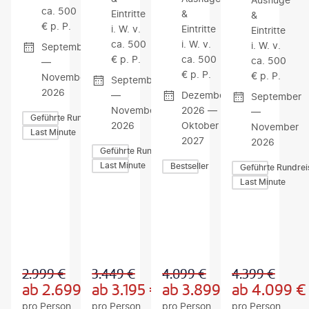
ca. 500
Eintritte
&
&
€ p. P.
i. W. v.
Eintritte
Eintritte
ca. 500
i. W. v.
i. W. v.
September
€ p. P.
ca. 500
ca. 500
—
€ p. P.
€ p. P.
November
September
2026
—
Dezember
September
November
2026 —
—
Geführte Rundreisen
2026
Oktober
November
Last Minute
2027
2026
Geführte Rundreisen
Last Minute
Bestseller
Geführte Rundrei
Last Minute
Z
Z
Z
U
U
U
M
M
M
A
A
A
N
N
N
G
G
G
2.999
€
3.449
€
4.099
€
4.399
€
E
E
E
B
B
B
ab
2.699
€
ab
3.195
€
ab
3.899
€
ab
4.099
€
O
O
O
pro Person
pro Person
pro Person
pro Person
T
T
T