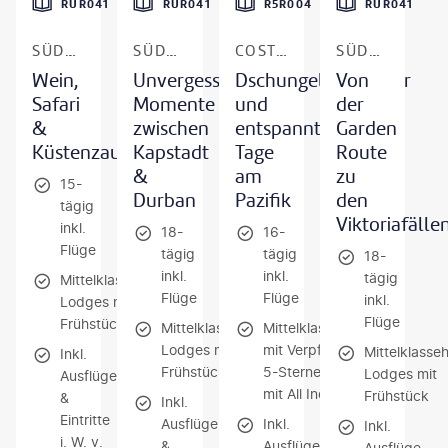
RUR041
RUR041
R5R004
RUR041
SÜDAFRIKA
SÜDAFRIKA
COSTA RICA
SÜDAFRIKA & SIMBABWE
Wein,
Unvergessliche
Dschungelabenteuer
Von
Safari
Momente
und
der
&
zwischen
entspannte
Garden
Küstenzauber
Kapstadt
Tage
Route
&
am
zu
15-
Durban
Pazifik
den
tägig
Viktoriafälle
inkl.
18-
16-
Flüge
tägig
tägig
18-
inkl.
inkl.
tägig
Mittelklassehotels/-
Flüge
Flüge
inkl.
Lodges mit
Flüge
Frühstück
Mittelklassehotels/-
Mittelklassehotels
Lodges mit
mit Verpflegung /
Mittelklasseh
Inkl.
Frühstück
5-Sterne-Hotel
Lodges mit
Ausflüge
mit All Inclusive
Frühstück
&
Inkl.
Eintritte
Ausflüge
Inkl.
Inkl.
i. W. v.
&
Ausflüge
Ausflüge