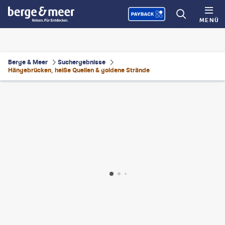
MENÜ
Berge & Meer
Suchergebnisse
Hängebrücken, heiße Quellen & goldene Strände
urivero-gty
©
Wetravelin-gty
©
sdominick-gty