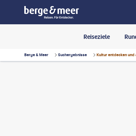
Reiseziele
Run
Berge & Meer
Suchergebnisse
Kultur entdecken und 
llatphotos - gty
©
cemagraphics-gty