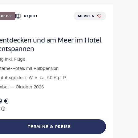
REISE
R7J003
MERKEN
 entdecken und am Meer im Hotel
 entspannen
ig inkl. Flüge
terne-Hotels mit Halbpension
intrittsgelder i. W. v. ca. 50 € p. P.
mber — Oktober 2026
9
€
TERMINE & PREISE
L TEILEN