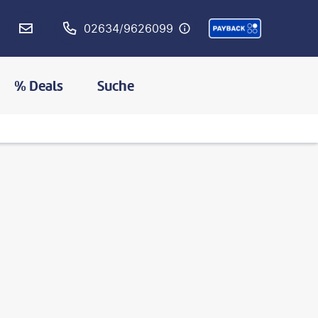
02634/9626099
% Deals
Suche
©
sjhaytov - gty