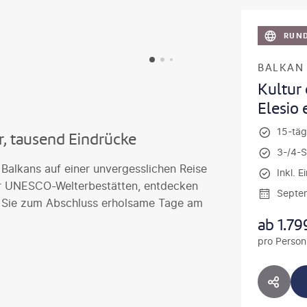
RUND
BALKAN
Kultur
Elesio
15-täg
r, tausend Eindrücke
3-/4-S
s Balkans auf einer unvergesslichen Reise
Inkl. E
ier UNESCO-Welterbestätten, entdecken
Septe
n Sie zum Abschluss erholsame Tage am
ab
1.79
pro Person
HOTE